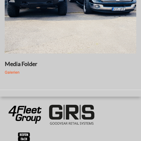
Media Folder
Galerien
Goodyear
Fulda
Sava
Mitglied
4Fleet
GRS
von
Group
RFH
BRV