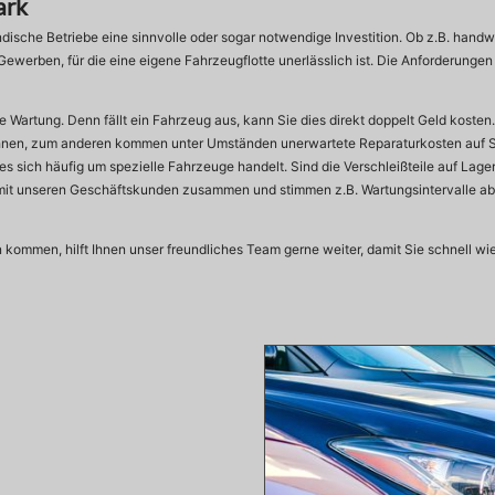
ark
tändische Betriebe eine sinnvolle oder sogar notwendige Investition. Ob z.B. hand
n Gewerben, für die eine eigene Fahrzeugflotte unerlässlich ist. Die Anforderung
e Wartung. Denn fällt ein Fahrzeug aus, kann Sie dies direkt doppelt Geld kost
ehnen, zum anderen kommen unter Umständen unerwartete Reparaturkosten auf S
es sich häufig um spezielle Fahrzeuge handelt. Sind die Verschleißteile auf Lage
mit unseren Geschäftskunden zusammen und stimmen z.B. Wartungsintervalle ab u
 kommen, hilft Ihnen unser freundliches Team gerne weiter, damit Sie schnell wi
Dienstleistungen
für
unsere
Flottenkunden.jpg