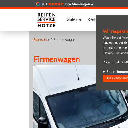
4.7
Ihre Meinungen »
Galerie
Reifen
Angebote
Wir respekti
Direkt
Wenn Sie auf "All
Startseite
Firmenwagen
zum
Navigation auf d
Inhalt
unterstützen. Sie
klicken. Besuchen
Firmenwagen
Datenschutzrichtl
Einstellungen
Alle akzeptiere