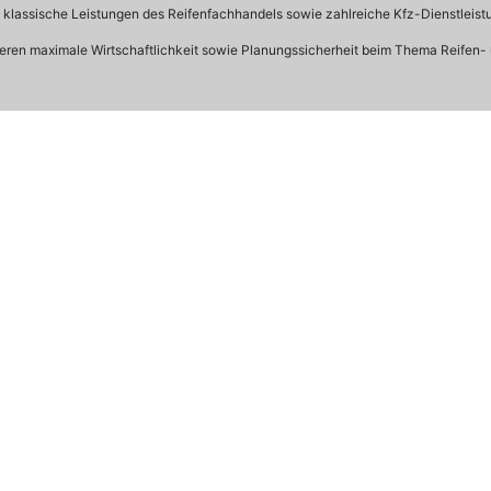
n klassische Leistungen des Reifenfachhandels sowie zahlreiche Kfz-Dienstleis
ren maximale Wirtschaftlichkeit sowie Planungssicherheit beim Thema Reifen-