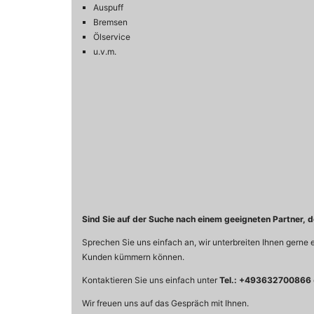
Auspuff
Bremsen
Ölservice
u.v.m.
Sind Sie auf der Suche nach einem geeigneten Partner, d
Sprechen Sie uns einfach an, wir unterbreiten Ihnen gerne e
Kunden kümmern können.
Kontaktieren Sie uns einfach unter
Tel.: +493632700866
Wir freuen uns auf das Gespräch mit Ihnen.