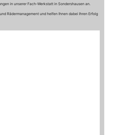
tungen in unserer Fach-Werkstatt in Sondershausen an.
 und Rädermanagement und helfen Ihnen dabei Ihren Erfolg