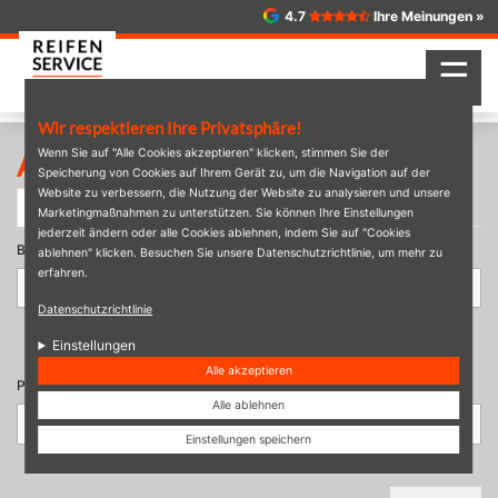
Direkt
4.7
Ihre Meinungen »
zum
Inhalt
☰
Wir respektieren Ihre Privatsphäre!
Wenn Sie auf "Alle Cookies akzeptieren" klicken, stimmen Sie der
Anmelden
Speicherung von Cookies auf Ihrem Gerät zu, um die Navigation auf der
Website zu verbessern, die Nutzung der Website zu analysieren und unsere
Haupt-
Anmelden
(aktiver
Neues Passwort anfordern
Marketingmaßnahmen zu unterstützen. Sie können Ihre Einstellungen
Reiter
Reiter)
jederzeit ändern oder alle Cookies ablehnen, indem Sie auf "Cookies
Benutzername oder E-Mail-Adresse
*
ablehnen" klicken. Besuchen Sie unsere Datenschutzrichtlinie, um mehr zu
erfahren.
Datenschutzrichtlinie
Sie können sich mit Ihrem Benutzernamen oder Ihrer E-Mail-Adresse
Einstellungen
anmelden.
Alle akzeptieren
Passwort
*
Alle ablehnen
Einstellungen speichern
Für das Passwort muss die Groß-/Kleinschreibung beachtet werden.