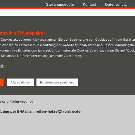
Stellenangebote
Kontakt
Datenschutz
Leistungen
Firmenwagen
Über uns
eren Ihre Privatsphäre!
e Cookies akzeptieren" klicken, stimmen Sie der Speicherung von Cookies auf Ihrem Gerät z
er Website zu verbessern, die Nutzung der Website zu analysieren und unsere Marketingm
 können Ihre Einstellungen jederzeit ändern oder alle Cookies ablehnen, indem Sie auf "Coo
 Sie unsere Datenschutzrichtlinie, um mehr zu erfahren.
nmonteur m/w/d
inie
n
Alle ablehnen
Einstellungen speichern
e und Reifenwechsel).
rbung per E-Mail an: reifen-hotze@t-online.de.