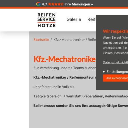
4.7
Ihre Meinungen »
Galerie
Reifen
Angebote
Wir respekti
Direkt
Wenn Sie auf "All
Startseite
Kfz.-Mechatroniker / Reifenmonteur m/w/d
zum
Navigation auf d
Inhalt
unterstützen. Sie
klicken. Besuchen
Kfz.-Mechatroniker / Reife
Datenschutzrichtl
Zur Verstärkung unseres Teams suchen wir ab sofort einen:
Einstellungen
Kfz.-Mechatroniker / Reifenmonteur m/w/d
Alle akzeptiere
unbefristet und in Vollzeit.
Tätigkeitsbereich -> Werkstatt (Reparaturen, Reifenmontag
Bei Interesse senden Sie uns Ihre aussagekräftige Bewe